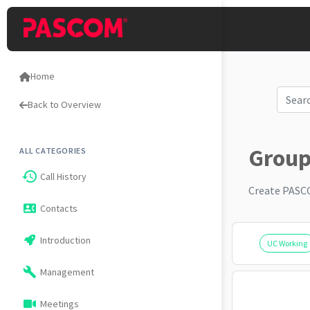
Home
Back to Overview
Group
ALL CATEGORIES
history
Call History
Create PASCO
Contacts
contact_phone
Introduction
UC Working
build
Management
Meetings