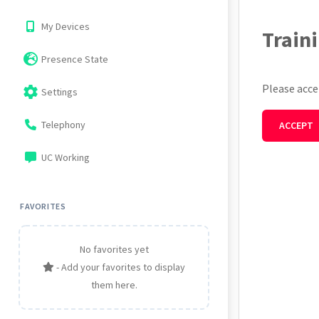
My Devices
Train
Presence State
Please acce
settings
Settings
Telephony
ACCEPT
UC Working
FAVORITES
No favorites yet
- Add your favorites to display
them here.