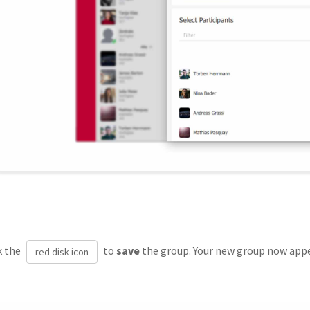
ck the
to
save
the group. Your new group now appea
red disk icon