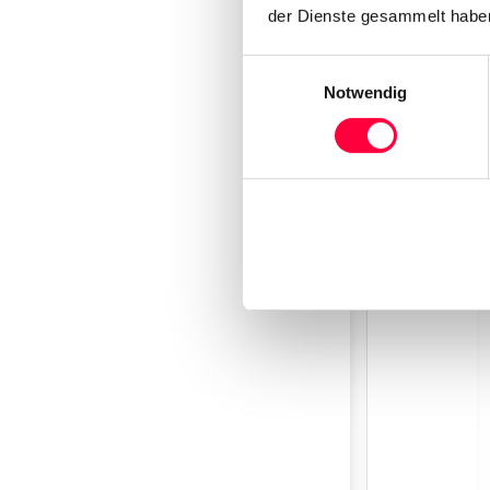
der Dienste gesammelt haben
Einwilligungsauswahl
Notwendig
Enter a
na
this group.