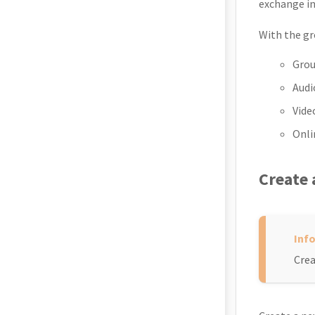
exchange in
With the gr
Grou
Audi
Vide
Onli
Create
Crea