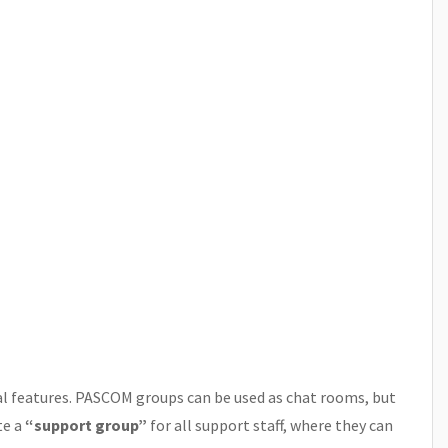
l features. PASCOM groups can be used as chat rooms, but
te a
“support group”
for all support staff, where they can