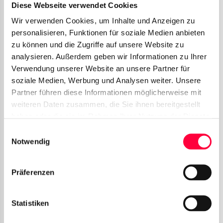
password
Diese Webseite verwendet Cookies
Wir verwenden Cookies, um Inhalte und Anzeigen zu
Email Login
personalisieren, Funktionen für soziale Medien anbieten
zu können und die Zugriffe auf unsere Website zu
analysieren. Außerdem geben wir Informationen zu Ihrer
Verwendung unserer Website an unsere Partner für
soziale Medien, Werbung und Analysen weiter. Unsere
Partner führen diese Informationen möglicherweise mit
weiteren Daten zusammen, die Sie ihnen bereitgestellt
haben oder die sie im Rahmen Ihrer Nutzung der Dienste
gesammelt haben. Sie geben Einwilligung zu unseren
Einwilligungsauswahl
Cookies, wenn Sie unsere Webseite weiterhin nutzen.
Notwendig
Email:
Your@Company-Email.com
Präferenzen
Password: Your individual user
password
Statistiken
Microsoft Single Sign-On