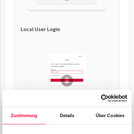
Local User Login
Username:
Zustimmung
Details
Über Cookies
YourUsername@YourPhoneSystem
Password: Your individual user