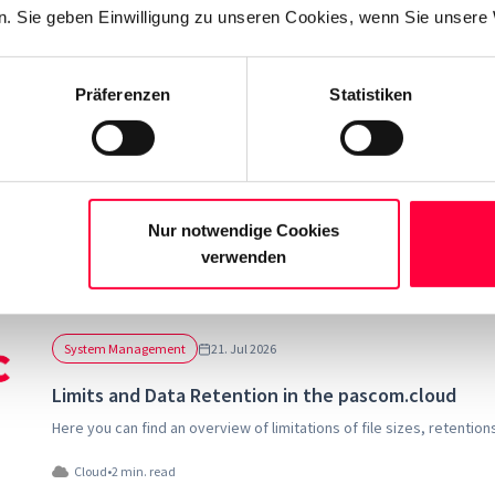
. Sie geben Einwilligung zu unseren Cookies, wenn Sie unsere 
Learn how to backup and restore your PASCOM telephone system.
Cloud
•
2 min. read
Präferenzen
Statistiken
System Management
09. Jul 2026
Server CLI (TUI) Interface
Access the TUI (Text User Interface) interface of the PASCOM serve
Nur notwendige Cookies
verwenden
Cloud
•
1 min. read
System Management
21. Jul 2026
Limits and Data Retention in the pascom.cloud
Here you can find an overview of limitations of file sizes, retentio
Cloud
•
2 min. read