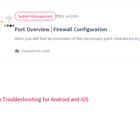
System Management
09. Jul 2026
Port Overview | Firewall Configuration
Here you will find an overview of the necessary port clearances in y
Cloud
•
2 min. read
p Troubleshooting for Android and iOS