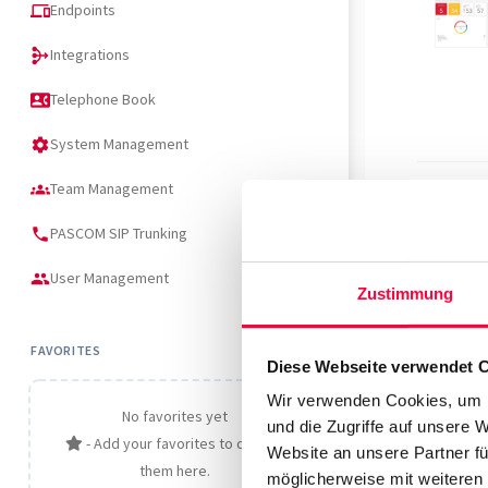
Endpoints
devices
Integrations
mediation
Telephone Book
contact_phone
System Management
settings
Team Management
groups
PASCOM SIP Trunking
phone
User Management
people
Zustimmung
FAVORITES
Diese Webseite verwendet 
Wir verwenden Cookies, um I
No favorites yet
und die Zugriffe auf unsere 
- Add your favorites to display
Website an unsere Partner fü
them here.
möglicherweise mit weiteren