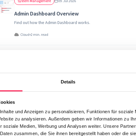
System Management
09. Jul 2026
Admin Dashboard Overview
Find out how the Admin Dashboard works.
Cloud
•
2 min. read
System Management
09. Jul 2026
Configure Services
Learn how to configure basic service settings such as hostname, t
Details
behavior for your PASCOM cloud phone system.
+
Desktop & Mobile
•
4 min. read
Cookies
nhalte und Anzeigen zu personalisieren, Funktionen für soziale
Website zu analysieren. Außerdem geben wir Informationen zu I
System Management
09. Jul 2026
r soziale Medien, Werbung und Analysen weiter. Unsere Partner
PASCOM Cloud System, Backup and Restore
 Daten zusammen, die Sie ihnen bereitgestellt haben oder die s