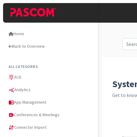
Home
Back to Overview
ALL CATEGORIES
ACD
dialpad
Syst
Analytics
query_stats
Get to know
App Management
chrome_reader_mode
Conferences & Meetings
video_camera_front
Connector Import
cable