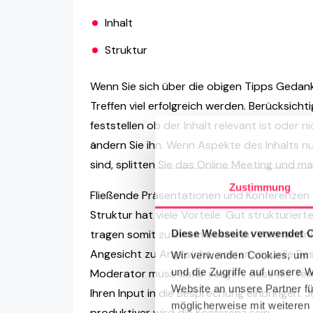
Inhalt
Struktur
Wenn Sie sich über die obigen Tipps Gedank
Treffen viel erfolgreich werden. Berücksichti
feststellen ob der Inhalt relevant ist oder n
ändern Sie ihn. Wenn Aspekte des Inhalts nu
sind, splitten Sie das Online Meeting und m
Zustimmung
Fließende Präsentationen und Konferenzen
Struktur hat viele Vorteile. Gut strukturier
Diese Webseite verwendet 
tragen somit zu einem besseren Verständni
Angesicht zu Angesicht, sollten virtuelle 
Wir verwenden Cookies, um I
und die Zugriffe auf unsere 
Moderator muss dafür sorgen, dass die Teil
Website an unsere Partner fü
Ihren Input in die Besprechung einbringen. 
möglicherweise mit weiteren
produktiver wird die Konferenz sein.