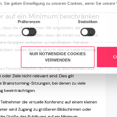
. Sie geben Einwilligung zu unseren Cookies, wenn Sie unsere 
er auf ein Minimum beschränken
Präferenzen
Statistiken
g, dass Sie diese kennen. Wir empfehlen, die
en, um sicherzustellen, dass der Inhalt nur für diese
inere Gruppen einfacher zu handhaben. Darüber
chkeit, seinen Beitrag aktiv in das virtuelle Meeting
NUR NOTWENDIGE COOKIES
C
VERWENDEN
ere Persönlichkeiten die Führung übernehmen und
 oder Ziele nicht relevant sind. Dies gilt
 Brainstorming-Sitzungen, bei denen zu viele
ng beeinträchtigen.
e Teilnehmer die virtuelle Konferenz auf einem kleinen
ehmer wird Zugang zu größeren Bildschirmen oder
ie Größe des Publikums auf ein Minimum