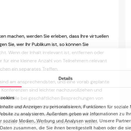
en machen, werden Sie erleben, dass Ihre virtuellen
gen Sie, wer Ihr Publikum ist, so können Sie
icht. Wenn der Inhalt irrelevant ist, entfernen oder
r für eine kleinere Anzahl von Teilnehmern relevant
achen ein separates Treffen.
Details
 sind am ansprechendsten, und eine vorab geplante
te Konferenzen sind leichter nachzuvollziehen und
Cookies
s bei. Wie bei geschäftlichen Besprechungen von
Besprechungen immer einen Moderator haben. Der
nhalte und Anzeigen zu personalisieren, Funktionen für soziale
Website zu analysieren. Außerdem geben wir Informationen zu I
nehmer sich an die Struktur halten, während Sie
r soziale Medien, Werbung und Analysen weiter. Unsere Partner
Je besser der Moderator vorbereitet ist, desto
 Daten zusammen, die Sie ihnen bereitgestellt haben oder die s