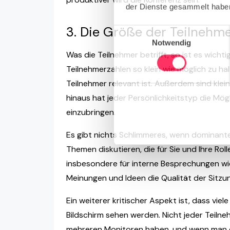
der Dienste gesammelt haben
3. Die Größe der Teilnehm
Einwilligungsauswahl
Notwendig
Was die Teilnehmer betrifft, so ist es wichti
Teilnehmerzahlen so klein wie möglich zu halt
Teilnehmer relevant ist. Außerdem sind kle
hinaus hat jeder Persönlichkeitstyp die Mögli
einzubringen.
Es gibt nichts Schlimmeres, wenn dominant
Themen diskutieren, die für Sie und Ihre Rolle
insbesondere für interne Besprechungen wie
Meinungen und Ideen die Qualität der Sitzu
Ein weiterer kritischer Aspekt ist, dass viel
Bildschirm sehen werden. Nicht jeder Teiln
mehreren Monitoren haben, und wenn man d