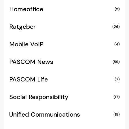
Homeoffice
(5)
Ratgeber
(26)
Mobile VoIP
(4)
PASCOM News
(89)
PASCOM Life
(7)
Social Responsibility
(17)
Unified Communications
(19)