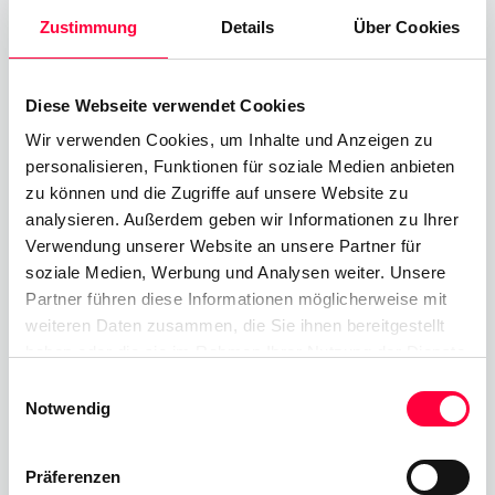
Zustimmung
Details
Über Cookies
Dies bedeutet, dass wir auf dem Markt eine
einzigartige Position einnehmen. Wir sind in der
Lage, alle denkbaren Kundenanforderungen zu
Diese Webseite verwendet Cookies
erfüllen – und das übergreifend in allen
Wir verwenden Cookies, um Inhalte und Anzeigen zu
Marktsegmenten.
personalisieren, Funktionen für soziale Medien anbieten
zu können und die Zugriffe auf unsere Website zu
Die neue PASCOM Appliance ist bezüglich ihrer
analysieren. Außerdem geben wir Informationen zu Ihrer
Größe vergleichbar mit dem Vorgängermodell. Sie
Verwendung unserer Website an unsere Partner für
ist eine kompakte technische Lösung und damit
soziale Medien, Werbung und Analysen weiter. Unsere
die ideale Bereitstellungsoption für Kunden, die
Partner führen diese Informationen möglicherweise mit
Cloud-Lösungen skeptisch gegenüberstehen,
weiteren Daten zusammen, die Sie ihnen bereitgestellt
haben oder die sie im Rahmen Ihrer Nutzung der Dienste
keinen internen IT-Support haben und ihre IT-
gesammelt haben. Sie geben Einwilligung zu unseren
Einwilligungsauswahl
Infrastruktur schlank und überschaubar halten
Cookies, wenn Sie unsere Webseite weiterhin nutzen.
Notwendig
wollen.
Darüber hinaus unterstützt die neue PASCOM
Präferenzen