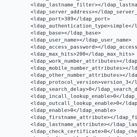
ilter></ldap_lastname_filter>

dress></ldap_server_address>

rt>389</ldap_port>

type>simple</ldap_authentication_type>

ase></ldap_base>

name></ldap_user_name>

sword></ldap_access_password>

its>200</ldap_max_hits>

ributes></ldap_work_number_attributes>

tributes></ldap_mobile_number_attributes>

ributes></ldap_other_number_attributes>

on>version_3</ldap_protocol_version>

elay>0</ldap_search_delay>

enable>0</ldap_incall_lookup_enable>

_enable>0</ldap_outcall_lookup_enable>

ble>0</ldap_enable>

ribute></ldap_firstname_attribute>

ribute></ldap_lastname_attribute>

ficate>0</ldap_check_certificate>
