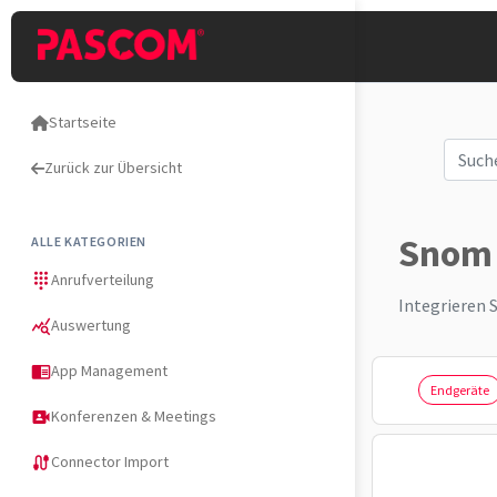
Startseite
Zurück zur Übersicht
Snom 
ALLE KATEGORIEN
Anrufverteilung
dialpad
Integrieren 
Auswertung
query_stats
App Management
chrome_reader_mode
Endgeräte
Konferenzen & Meetings
video_camera_front
Connector Import
cable