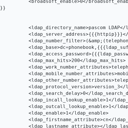
able>0</broadsoft_enable>

}}

e>pascom LDAP</ldap_directory_name>

s>{{{httpip}}}</ldap_server_address>

(telephoneNumber=%)(cn=*))</ldap_number_filter>

book,{{{ldap_suffix}}}</ldap_base>

{{ldap_password}}}</ldap_access_password>

its>200</ldap_max_hits>

es>telephoneNumber</ldap_work_number_attributes>

butes>mobile</ldap_mobile_number_attributes>

es>telephoneNumber</ldap_other_number_attributes>

on>version_3</ldap_protocol_version>

elay>0</ldap_search_delay>

enable>1</ldap_incall_lookup_enable>

_enable>1</ldap_outcall_lookup_enable>

ble>1</ldap_enable>

ribute>cn</ldap_firstname_attribute>

ribute></ldap_lastname_attribute>
