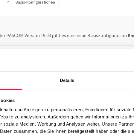
>
e
Basis-Konfigurationen
der PASCOM Version 19.03 gibt es eine neue Basiskonfiguration
Em
 Sie die Basiskonfiguration
Empty Generic Profile
und geben Ihr 
siskonfiguration und klicken auf
>
Bearbeiten
Konfiguration
Details
ie nun den vorhandenen Code mit nachfolgenden Code Snippe
Cookies
version="1.0"?>

ngs>

nhalte und Anzeigen zu personalisieren, Funktionen für soziale
te>

Website zu analysieren. Außerdem geben wir Informationen zu I
>DD/MM/YY</date_format>

r soziale Medien, Werbung und Analysen weiter. Unsere Partner
ock>1</hr24_clock>

 Daten zusammen, die Sie ihnen bereitgestellt haben oder die s