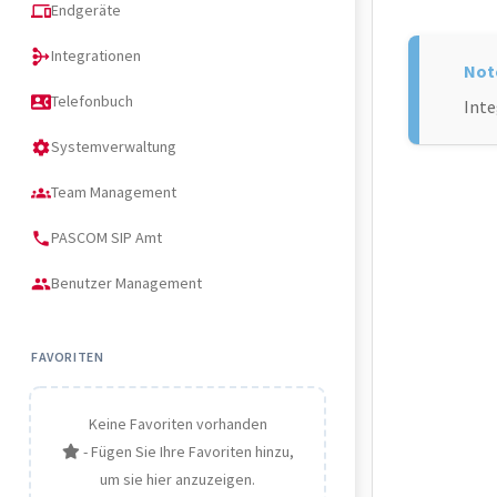
Endgeräte
devices
Integrationen
mediation
Telefonbuch
contact_phone
Inte
Systemverwaltung
settings
Team Management
groups
PASCOM SIP Amt
phone
Benutzer Management
people
FAVORITEN
Keine Favoriten vorhanden
- Fügen Sie Ihre Favoriten hinzu,
um sie hier anzuzeigen.