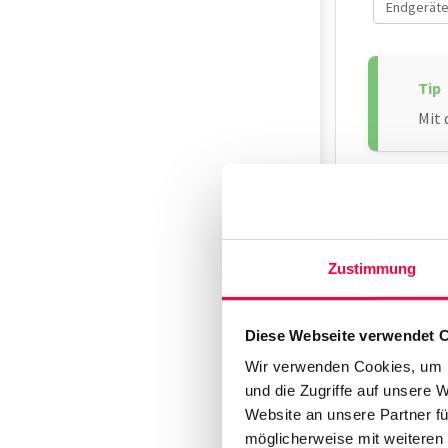
Endgerät
Mit 
Duplizieren
die neue Ba
Zustimmung
Ersetzen S
Diese Webseite verwendet 
<?xml 
<setti
Wir verwenden Cookies, um I
	<time_da
und die Zugriffe auf unsere 
		<date_format
Website an unsere Partner fü
		<hr24_cl
möglicherweise mit weiteren