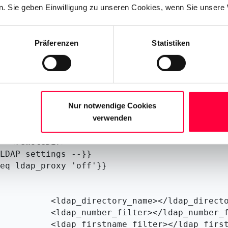
tion>0</ntp_dhcp_option>

. Sie geben Einwilligung zu unseren Cookies, wenn Sie unsere 
ver>1</ntp_server>

>pool.ntp.org</ntp_server_addr>

erval>1000</ntp_server_update_interval>

Präferenzen
Statistiken
ption>0</timezone_dhcp_option>

>Europe/Berlin</selected_timezone>

te>

e>

admin>

Nur notwendige Cookies
sword>{{{admin_password}}}</access_password>

verwenden
admin>

e>

ir>

LDAP settings --}}

eq ldap_proxy 'off'}}

_name></ldap_directory_name>

ilter></ldap_number_filter>

filter></ldap_firstname_filter>
