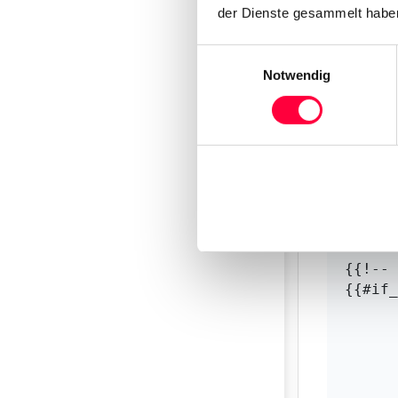
		<ntp_dhcp_op
der Dienste gesammelt haben
		<ntp_ser
		<ntp_server_addr
Einwilligungsauswahl
		<ntp_server_update_int
Notwendig
		<timezone_dhcp_o
		<selected_timezone
	</time_da
	<profil
		<
			<access_pas
		</
	</profil
	<remoteD
{{!-- 
{{#if_
		<ldap_directory
		<ldap_number_f
		<ldap_firstname_