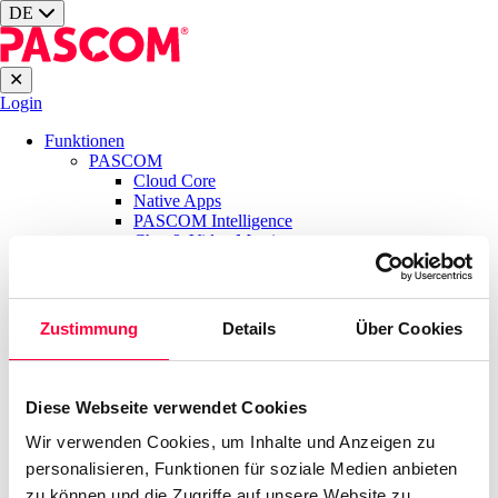
DE
✕
Login
Funktionen
PASCOM
Cloud Core
Native Apps
PASCOM Intelligence
Chat & Video Meetings
Rufnummern-Hosting
Ansagen und Wartemusik
Jeden Einsatz
Homeoffice
Zustimmung
Details
Über Cookies
Mobiles Arbeiten
Kleine Unternehmen
Mittelstand
Branchen
Diese Webseite verwendet Cookies
Steuerkanzleien
Gesundheitswesen
Wir verwenden Cookies, um Inhalte und Anzeigen zu
Anwaltskanzleien
personalisieren, Funktionen für soziale Medien anbieten
Immobilien
zu können und die Zugriffe auf unsere Website zu