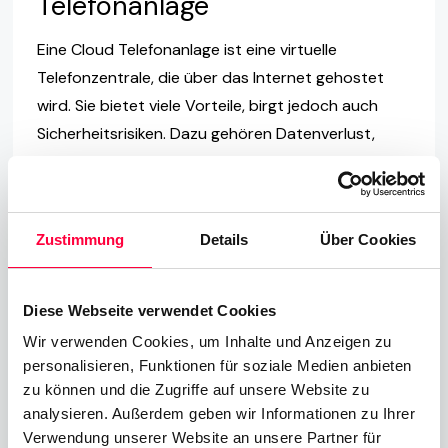
Telefonanlage
Eine Cloud Telefonanlage ist eine virtuelle
Telefonzentrale, die über das Internet gehostet
wird. Sie bietet viele Vorteile, birgt jedoch auch
Sicherheitsrisiken. Dazu gehören Datenverlust,
Datenschutzverletzungen und Anfälligkeit für
Cyberangriffe. Datenschutz ist besonders wichtig,
da Gespräche und Daten über das Internet
Zustimmung
Details
Über Cookies
übertragen werden. Daher sollten Unternehmen,
die eine Cloud Telefonanlage nutzen, strenge
Sicherheitsmaßnahmen ergreifen. Dazu gehören
Diese Webseite verwendet Cookies
die Verwendung von
Wir verwenden Cookies, um Inhalte und Anzeigen zu
Verschlüsselungstechnologien, regelmäßige
personalisieren, Funktionen für soziale Medien anbieten
Sicherheitsupdates und die Schulung der
zu können und die Zugriffe auf unsere Website zu
Mitarbeiter in Bezug auf Cybersicherheit. Zudem ist
analysieren. Außerdem geben wir Informationen zu Ihrer
Verwendung unserer Website an unsere Partner für
es wichtig, einen zuverlässigen Anbieter zu wählen,