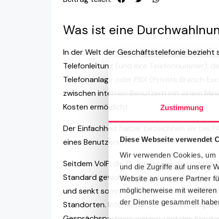
Was ist eine Durchwahln
In der Welt der Geschäftstelefonie bezieht
Telefonleitung (und ihre Telefonnummer), di
Telefonanlage oder PBX (Private Branch Ex
zwischen internen Benutzern mit einem Mi
Kosten ermöglicht.
Zustimmung
Der Einfachheit halber bezeichnen wir bei
Diese Webseite verwendet 
eines Benutzers.
Wir verwenden Cookies, um I
Seitdem VoIP, die IP-Telefonanlage und di
und die Zugriffe auf unsere 
Standard geworden sind, ist das Anrufen in
Website an unsere Partner fü
und senkt somit die Telefonkosten erhebli
möglicherweise mit weiteren
der Dienste gesammelt haben
Standorten. Interne Nutzer müssen ledigli
Gesprächspartners wählen, und der Anruf wi