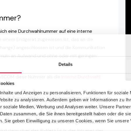
ummer?
 sich eine Durchwahlnummer auf eine interne
e einem Endgerät zugewiesen ist, das an die
change) angeschlossen ist und die Kommunikation
nimum an Aufwand und ohne oder mit geringen
Details
 PASCOM diese Nummer als die
interne Durchwahl
Cookies
nhalte und Anzeigen zu personalisieren, Funktionen für soziale
e Cloud-Kommunikation für Unternehmen weltweit zum
Website zu analysieren. Außerdem geben wir Informationen zu I
terner Nebenstellennummern in der Regel kostenlos
r soziale Medien, Werbung und Analysen weiter. Unsere Partner
ch, insbesondere für Unternehmen mit mehreren
 Daten zusammen, die Sie ihnen bereitgestellt haben oder die s
. Sie geben Einwilligung zu unseren Cookies, wenn Sie unsere 
ch die interne Durchwahlnummer des gewünschten
rd dann über das IP-Netz (d. h. das Intranet des