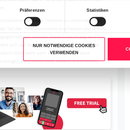
en.
Präferenzen
Statistiken
tmitarbeiter und ihre Telefone zu verbinden und
e als Teil des Telefonsystems erscheinen und Anrufe
gegennehmen können. Diese Einrichtung wird oft
eht sich auf das Gerät selbst und nicht auf die
NUR NOTWENDIGE COOKIES
C
jedoch nicht mehr sehr verbreitet und dank
VERWENDEN
ungen auch nicht mehr wirklich erforderlich.