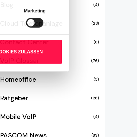
Blog
(4)
Marketing
Cloud Telefonanlage
(28)
Contact Center
(6)
OOKIES ZULASSEN
VoIP Glossar
(76)
Homeoffice
(5)
Ratgeber
(26)
Mobile VoIP
(4)
PASCOM News
(89)