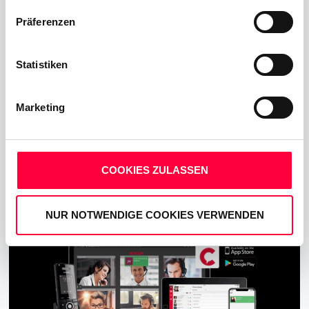
01.01.2022
Andreas Grassl
Präferenzen
Statistiken
Call, Chat, Share & Meet
Marketing
Upgraden Sie Ihre Business-Kommunikation mit
pascom ONE, der All-In-One Cloud-
Telefonanlage für Unternehmen.
COOKIES ZULASSEN
Jetzt kostenlos starten
NUR NOTWENDIGE COOKIES VERWENDEN