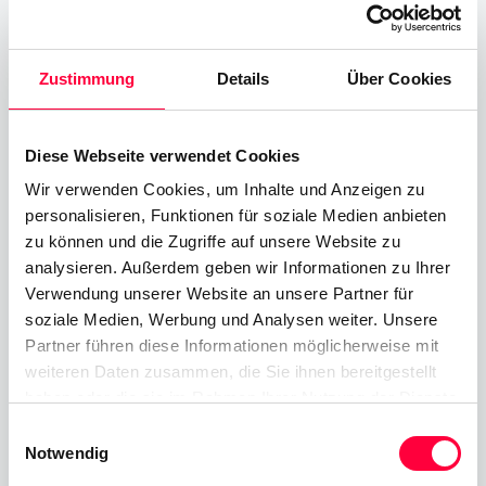
Nächster Beitrag
Session Border Controller
Zustimmung
Details
Über Cookies
Diese Webseite verwendet Cookies
Wir verwenden Cookies, um Inhalte und Anzeigen zu
Ähnliche
Beiträge
personalisieren, Funktionen für soziale Medien anbieten
zu können und die Zugriffe auf unsere Website zu
Time-of-Day Call Routing
analysieren. Außerdem geben wir Informationen zu Ihrer
Verwendung unserer Website an unsere Partner für
11.08.2025
James Barton
soziale Medien, Werbung und Analysen weiter. Unsere
Partner führen diese Informationen möglicherweise mit
Cloud Telefonanlage
weiteren Daten zusammen, die Sie ihnen bereitgestellt
haben oder die sie im Rahmen Ihrer Nutzung der Dienste
01.06.2023
James Barton
gesammelt haben. Sie geben Einwilligung zu unseren
Einwilligungsauswahl
Cookies, wenn Sie unsere Webseite weiterhin nutzen.
Notwendig
All-IP