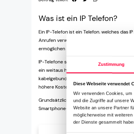
Was ist ein IP Telefon?
Ein IP-Telefon ist ein Telefon, welches das
Anrufen verwendet. IP-Telefone werden auch
ermöglichen das Tätigen und Empfangen von 
IP-Telefone sind wesentlich preiswerter als ä
Zustimmung
ein weitaus höheres Maß an Flexibilität und 
kabelgebundenen PSTN-Telefonen, die eine a
Diese Webseite verwendet 
höhere Kosten für einen viel geringeren Fun
Wir verwenden Cookies, um I
Grundsätzlich können alle Standard-Tischte
und die Zugriffe auf unsere 
Website an unsere Partner fü
Smartphone- und Tablet-Geräte sowie
Sof
möglicherweise mit weiteren
der Dienste gesammelt haben