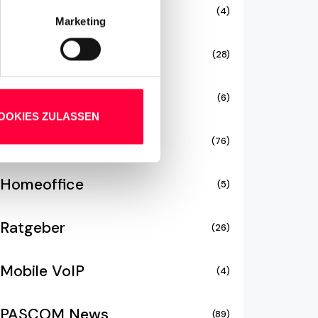
Blog
(4)
Marketing
Cloud Telefonanlage
(28)
Contact Center
(6)
OOKIES ZULASSEN
VoIP Glossar
(76)
Homeoffice
(5)
Ratgeber
(26)
Mobile VoIP
(4)
PASCOM News
(89)