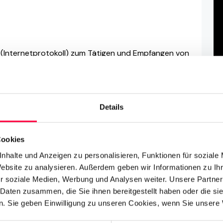
 IP (Internetprotokoll) zum Tätigen und Empfangen von
 als VoIP-Telefone (Voice over IP) bezeichnet und
Anrufen über das Internet (oder Intranet).
ltere, nicht IP-fähige Geräte. Als solche bieten sie
Details
Skalierbarkeit, im Vergleich zu herkömmlichen
rbeitsintensive Einrichtung und daher erheblich
Cookies
ktionsumfang erfordern.
nhalte und Anzeigen zu personalisieren, Funktionen für soziale
lefone (ein ATA-Adapter kann erforderlich sein),
Website zu analysieren. Außerdem geben wir Informationen zu I
r soziale Medien, Werbung und Analysen weiter. Unsere Partner
tphone-Apps
als VoIP-Telefon verwendet werden.
 Daten zusammen, die Sie ihnen bereitgestellt haben oder die s
. Sie geben Einwilligung zu unseren Cookies, wenn Sie unsere 