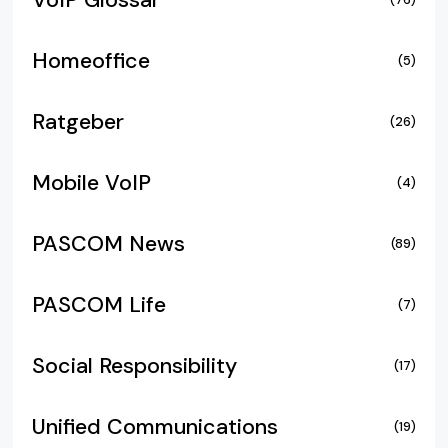
VoIP Glossar
Homeoffice
(5)
Ratgeber
(26)
Mobile VoIP
(4)
PASCOM News
(89)
PASCOM Life
(7)
Social Responsibility
(17)
Unified Communications
(19)