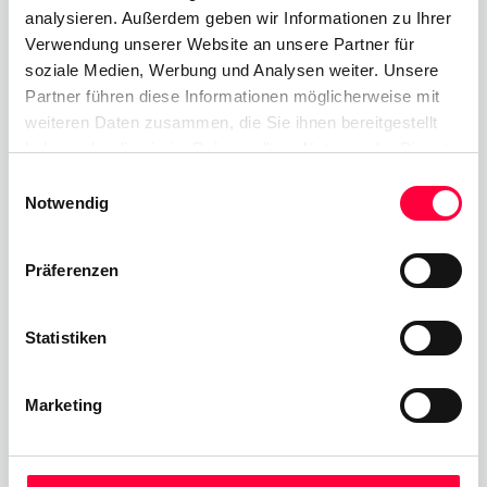
Nächster Beitrag
analysieren. Außerdem geben wir Informationen zu Ihrer
Verwendung unserer Website an unsere Partner für
Mobile Device Management
soziale Medien, Werbung und Analysen weiter. Unsere
Partner führen diese Informationen möglicherweise mit
weiteren Daten zusammen, die Sie ihnen bereitgestellt
haben oder die sie im Rahmen Ihrer Nutzung der Dienste
gesammelt haben. Sie geben Einwilligung zu unseren
Einwilligungsauswahl
Ähnliche
Beiträge
Cookies, wenn Sie unsere Webseite weiterhin nutzen.
Notwendig
Time-of-Day Call Routing
Präferenzen
11.08.2025
James Barton
Statistiken
Cloud Telefonanlage
01.06.2023
James Barton
Marketing
All-IP