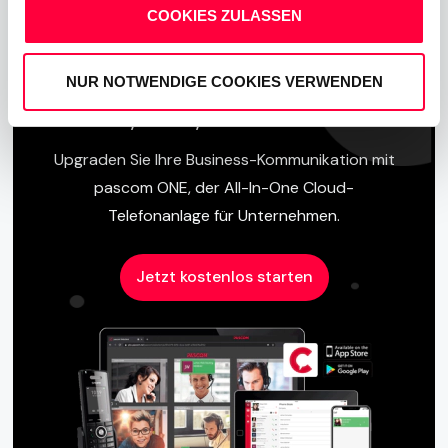
01.01.2022
Andreas Grassl
COOKIES ZULASSEN
NUR NOTWENDIGE COOKIES VERWENDEN
Call, Chat, Share & Meet
Upgraden Sie Ihre Business-Kommunikation mit
pascom ONE, der All-In-One Cloud-
Telefonanlage für Unternehmen.
Jetzt kostenlos starten